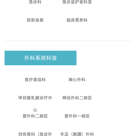
急诊科
急诊监护室科室
院前急救
临床营养科
外科系统科室
医疗美容科
胸心外科
甲状腺乳腺诊疗中
神经外科二病区
心
普外科二病区
普外科一病区
创伤骨科（急诊外
手足（腕踝）外科