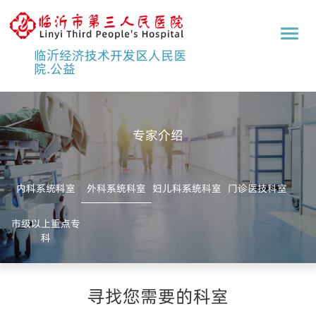
临
沂
临沂经济技术开发区人民医
市
院.公益
第
三
人
民
医
专家介绍
院
内科系统科室
外科系统科室
妇儿科系统科室
门诊医技科室
市级以上重点专
科
寻找您需要的科室