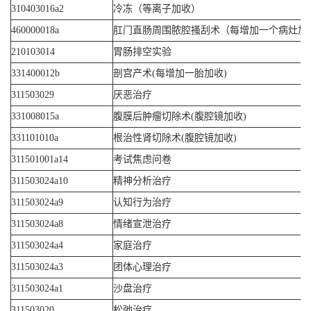
310403016a2
冷冻（等离子加收）
460000018a
肛门直肠周围脓腔搔刮术（每增加一个病灶加
210103014
胃肠排空实验
331400012b
剖宫产术(每增加一胎加收)
311503029
厌恶治疗
331008015a
腹膜后肿瘤切除术(腹腔镜加收)
331101010a
根治性肾切除术(腹腔镜加收)
311501001a14
考试焦虑问卷
311503024a10
精神分析治疗
311503024a9
认知行为治疗
311503024a8
情绪宣泄治疗
311503024a4
家庭治疗
311503024a3
团体心理治疗
311503024a1
沙盘治疗
311503020
松弛治疗