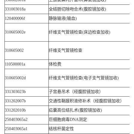
331003018a
全结肠切除吻合术(腹腔镜加收)
120400006f
静脉输液(输血)
310605002e
纤维支气管镜检查(床边检查加收)
310605002
纤维支气管镜检查
110500001a
体检费
310605002d
纤维支气管镜检查(电子支气管镜加收)
331303023b
子宫悬吊术（经腹腔镜加收）
331202007b
交通性鞘膜积液修补术（经腹腔镜加收）
331202010b
疝囊高位结扎术(腹腔镜加收)
250403065a2
巨细胞病毒DNA测定
250403065a1
结核杆菌定性