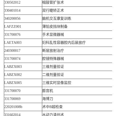
330502012
咽鼓管扩张术
330401014
双行睫矫正术
340200056
脑机交互康复训练
LAFZZ001
薄铅皮挡块制备
331700076
手术显微器械
LAETA003
妇科乱性容器腔内后装放疗
240300017
断层放射治疗
331700074
腔镜特殊器械
LABZX003
三维剂量验证
LABZX002
二维剂量验证
LABZX005
三维实时显像监控
331700070
膨宫机
331700069
海博刀
220201008b
术中B超检查
331602014
水动力清创术