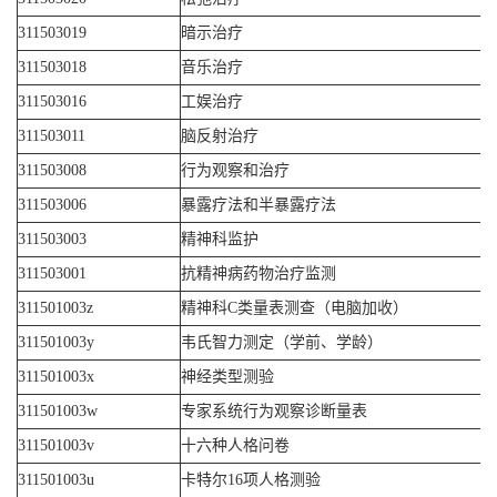
311503019
暗示治疗
311503018
音乐治疗
311503016
工娱治疗
311503011
脑反射治疗
311503008
行为观察和治疗
311503006
暴露疗法和半暴露疗法
311503003
精神科监护
311503001
抗精神病药物治疗监测
311501003z
精神科C类量表测查（电脑加收）
311501003y
韦氏智力测定（学前、学龄）
311501003x
神经类型测验
311501003w
专家系统行为观察诊断量表
311501003v
十六种人格问卷
311501003u
卡特尔16项人格测验