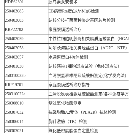
HDE62301
胰岛素泵安装术
250403085
EB病毒Rta蛋白抗体IgG检测
250403083
结核分枝杆菌菌种鉴定基因芯片检测
KRP22702
家庭腹膜透析治疗
250402059
中性粒细胞明胶酶相关脂质运载蛋白（HGAL
250402058
阿尔茨海默相关神经丝蛋白（AD7C－NTP）
250402057
水通道蛋白4抗体检测
250401038
结核感染T细胞斑点试验（免疫斑点法）
250310022b
血清脱氢表雄酮及硫酸酯测定(化学发光法)
KRP19701
家庭腹膜透析治疗指导
250310022a
血清脱氢表雄酮及硫酸酯测定(各种免疫学方法
250308010
髓过氧化物酶测定
250307032
抗磷脂酶A2受体（PLA2R）抗体检测
250306014
胸苷激酶（TK）检测
250303021
氧化低密度脂蛋白定量检测