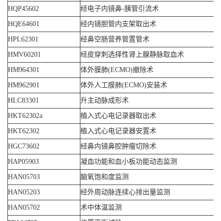
HQP45602
经电子内镜鼻-胰管引流术
HQE64601
经内镜胆管内支架取出术
HPL62301
经鼻空肠营养管置管术
HMV60201
经皮穿刺选择性肾上腺静脉取血术
HM964301
体外膜肺(ECMO)撤除术
HM962901
体外人工膜肺(ECMO)安装术
HLC83301
升主动脉成形术
HKT62302a
植入式心电记录器取出术
HKT62302
植入式心电记录器安置术
HGC73602
经鼻内镜鼻腔肿瘤切除术
HAP05903
凝血功能和血小板功能动态监测
HAN05703
脑氧饱和度监测
HAN05203
经外周动脉连续心排出量监测
HAN05702
术中体温监测