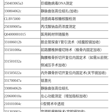
250403065a3
巨细胞病毒DNA测定
330804062c
静脉曲张高位结扎(加收)
CLBV5000
流感病毒核糖核酸检测
250309005a
丙戊酸钠血药浓度测定
Q04000001015
医用耗材伴随服务
331006012b
胆总管探查T管引流术（经腹腔镜加收）
331501006a
前路腰椎肿瘤切除术（植骨内固定加收）
胸腰椎骨折切开复位内固定术（如需从前侧方
331501032a
侧减压手术加收）
331505022a
内外踝骨折切开复位内固定术(关节镜加收)
331700047a
铥激光
330804062b
静脉曲张高位结扎
220600010a
左心功能测定（增加指标加收）
210101004c
O型臂术中透视
331303002a
宫颈肌瘤剔除术(宫腔镜加收)