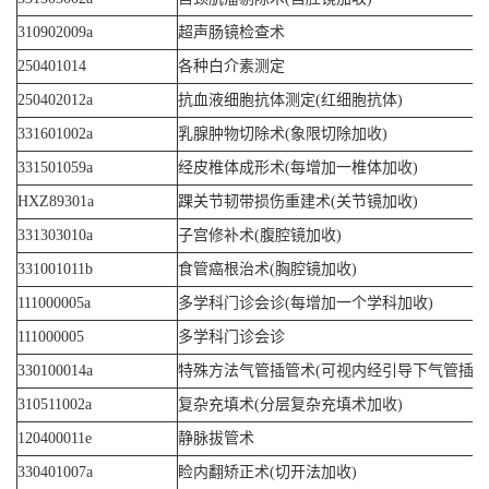
310902009a
超声肠镜检查术
250401014
各种白介素测定
250402012a
抗血液细胞抗体测定(红细胞抗体)
331601002a
乳腺肿物切除术(象限切除加收)
331501059a
经皮椎体成形术(每增加一椎体加收)
HXZ89301a
踝关节韧带损伤重建术(关节镜加收)
331303010a
子宫修补术(腹腔镜加收)
331001011b
食管癌根治术(胸腔镜加收)
111000005a
多学科门诊会诊(每增加一个学科加收)
111000005
多学科门诊会诊
330100014a
特殊方法气管插管术(可视内经引导下气管插管
310511002a
复杂充填术(分层复杂充填术加收)
120400011e
静脉拔管术
330401007a
睑内翻矫正术(切开法加收)