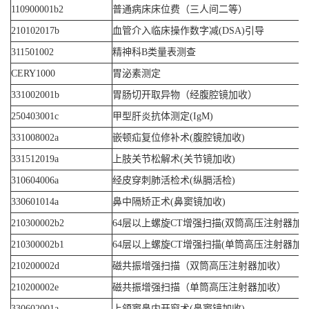
110900001b2
普通病床床位费（三人间二等）
210102017b
血管介入临床操作数字减(DSA)引导
311501002
精神科B类量表测查
CERY1000
胃泌素测定
331002001b
胃肠切开取异物（经腹腔镜加收）
250403001c
甲型肝炎抗体测定(IgM)
331008002a
嵌顿疝复位修补术(腹腔镜加收)
331512019a
上肢关节松解术(关节镜加收)
310604006a
经皮穿刺肺活检术(纵膈活检)
330601014a
鼻中隔矫正术(鼻窦镜加收)
210300002b2
64层以上螺旋CT增强扫描(双筒高压注射器加收
210300002b1
64层以上螺旋CT增强扫描(单筒高压注射器加收
210200002d
磁共振增强扫描（双筒高压注射器加收）
210200002e
磁共振增强扫描（单筒高压注射器加收）
330602001a
上颌窦鼻内开窗术(鼻窦镜加收)