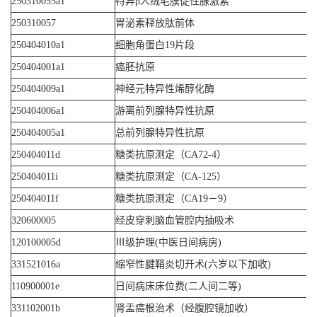
250310055a1
特异β人绒毛膜促性腺激素
250310057
胃泌素释放肽前体
250404010a1
细胞角蛋白19片段
250404001a1
癌胚抗原
250404009a1
神经元特异性烯醇化酶
250404006a1
游离前列腺特异性抗原
250404005a1
总前列腺特异性抗原
250404011d
糖类抗原测定（CA72-4）
250404011i
糖类抗原测定（CA-125）
250404011f
糖类抗原测定（CA19－9）
320600005
经皮穿刺脑血管腔内抽吸术
120100005d
Ⅲ级护理(中医日间病房)
331521016a
缩窄性腱鞘炎切开术(六岁以下加收)
110900001e
日间病床床位费(二人间二等)
331102001b
肾盂癌根治术（经腹腔镜加收）