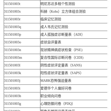
311501003t
明尼苏达多相个性测验
311501003s
科赫（Kohs）立方体组合测验
311501003r
临床记忆测验
311501003q
成人韦氏记忆测验
311501003p
成人孤独症诊断量表（ADI）
311501003o
症状自评量表
311501003n
现状精神病症状检查（PSE)
311501003m
复合性国际诊断问卷（CIDI)
311501003l
阴性症状评定量表（SANS)
311501003k
阳性症状评定量表（SAPS）
311501003j
MARK恐怖强迫量表
311501003i
爱德华个人偏好问卷
311501003h
职业倾向问卷
311501003g
心理防御问卷（PDQ）