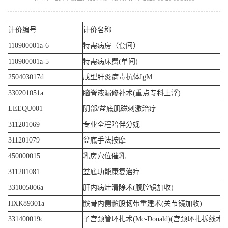
计价编号
计价名称
110900001a-6
特需病房（套间）
110900001a-5
特需病床费(单间)
250403017d
戊型肝炎病毒抗体IgM
330201051a
脑脊液漏修补术(重点专科上浮)
LEEQU001
阴部/盆底肌磁刺激治疗
311201069
专业全程陪伴分娩
311201079
盆底手法按摩
450000015
乳房穴位催乳
311201081
盆底功能康复治疗
331005006a
肝内病灶清除术(腹腔镜加收)
HXK89301a
髌骨内侧髌股韧带重建术(关节镜加收)
331400019c
子宫颈管环扎术(Mc-Donald)(宫颈环扎拆线术)