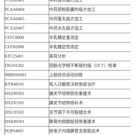
PCAA0401
中药膏剂临方加工
PCAA0404
中药原粉胶囊剂临方加工
PCAA0405
中药蜜丸临方加工
PCAA0407
中药水丸临方加工
CEFC8000
半乳糖定量测定
CEFB2000
半乳糖定性测定
KFC25401
真耳分析
FKU01202
冠脉光学相干断层扫描（OCT）检查
MBBWA001
上肢综合运动训练
KYR48101
吸入过敏原注射免疫治疗
HXZ89301
踝关节韧带损伤重建术
HXZ83301
踝关节韧带修补术
HXL83501
关节镜下半月板缝合术
HXK89301
髌骨内侧髌股韧带重建术
HQP64601
经电子内镜胰管支架取出术