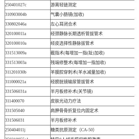
250401027c
游离轻链测定
310903004b
气囊小肠镜(加收)
330802046a
左心耳闭合术
320100011a
经颈静脉长期透析管拔管术
320100010a
经皮选择性静脉拔管术
331513009a
截指术(每增加一指(趾)加收)
331513003a
残端修整术(每增加一指加收)
311201030b
羊膜腔穿刺术(羊水减量加收)
311000021a
经膀胱镜输尿管拔管术
331506031a
半月板修补术(关节镜)
311400070
皮肤光动力疗法
331505040
肩胛骨骨折复位内固定术
331506031
半月板修补术
250404011j
糖类抗原测定（CA-50）