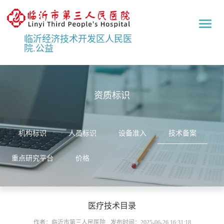
临
沂
临沂经济技术开发区人民医
市
院.公益
第
三
人
民
医
资质标识
院
机构标识
人员标识
设备准入
技术备案
重点研究平台
价格
医疗技术目录
作者：临沂市第三人民医院
发布时间：2025-06-26 16:31:18