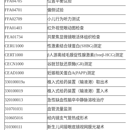
FFA04705
位置平衡试验
FFA04701
偏侧试验
FFA02709
小儿行为听力测试
FFA01403
红外视觉眼动图检查
FEA01734
共聚焦显微镜眼活体组织检查
CERU1000
性激素结合球蛋白(SHBG)测定
CERT1000
β人游离绒毛膜促性腺激素(freeβ-HCG)测定
CECN1000
谷胱甘肽还原酶(GR)测定
CEAD1000
妊娠相关蛋白A(PAPP)测定
330100019a
植入式给药装置（输液港）取出术
330100019
植入式给药装置（输液港）置入术
320100013
急性缺血性脑卒中静脉溶栓治疗
310701031
血管流量监测
310605016
经内镜支气管热成形术
310300111
新生儿间接眼底镜视网膜光凝术