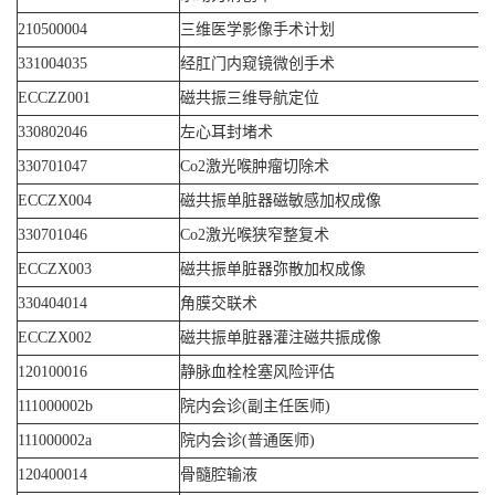
210500004
三维医学影像手术计划
331004035
经肛门内窥镜微创手术
ECCZZ001
磁共振三维导航定位
330802046
左心耳封堵术
330701047
Co2激光喉肿瘤切除术
ECCZX004
磁共振单脏器磁敏感加权成像
330701046
Co2激光喉狭窄整复术
ECCZX003
磁共振单脏器弥散加权成像
330404014
角膜交联术
ECCZX002
磁共振单脏器灌注磁共振成像
120100016
静脉血栓栓塞风险评估
111000002b
院内会诊(副主任医师)
111000002a
院内会诊(普通医师)
120400014
骨髓腔输液