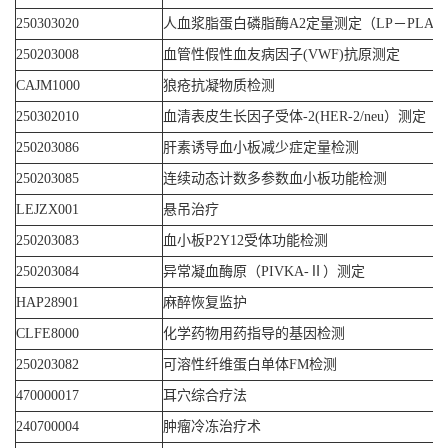
250303020
人血浆脂蛋白磷脂酶A2定量测定（LP－PLA2
250203008
血管性假性血友病因子(VWF)抗原测定
CAJM1000
狼疮抗凝物质检测
250302010
血清表皮生长因子受体-2(HER-2/neu）测定
250203086
肝素诱导血小板减少症定量检测
250203085
连续动态计数多参数血小板功能检测
LEJZX001
悬吊治疗
250203083
血小板P2Y12受体功能检测
250203084
异常凝血酶原（PIVKA-Ⅱ）测定
HAP28901
麻醉恢复监护
CLFE8000
化学药物用药指导的基因检测
250203082
可溶性纤维蛋白单体FM检测
470000017
耳穴综合疗法
240700004
肿瘤冷冻治疗术