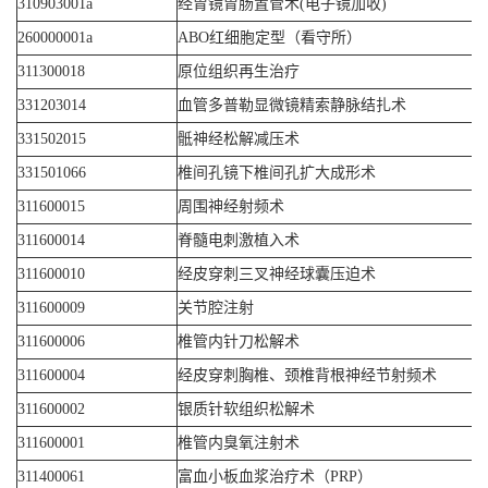
310903001a
经胃镜胃肠置管术(电子镜加收)
260000001a
ABO红细胞定型（看守所）
311300018
原位组织再生治疗
331203014
血管多普勒显微镜精索静脉结扎术
331502015
骶神经松解减压术
331501066
椎间孔镜下椎间孔扩大成形术
311600015
周围神经射频术
311600014
脊髓电刺激植入术
311600010
经皮穿刺三叉神经球囊压迫术
311600009
关节腔注射
311600006
椎管内针刀松解术
311600004
经皮穿刺胸椎、颈椎背根神经节射频术
311600002
银质针软组织松解术
311600001
椎管内臭氧注射术
311400061
富血小板血浆治疗术（PRP）