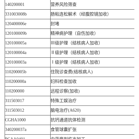
140200001
营养风险筛查
331003008b
肠粘连松解术（经腹腔镜加收）
120400006e
封堵
120100009b
精神病护理（自伤加收）
120100005a
Ⅲ级护理（结核病人加收）
120100004a
Ⅱ级护理（结核病人加收）
120100003a
Ⅰ级护理（结核病人加收）
110200005b
住院诊查费(结核病人)
110200000a
妇科检查加收
110200000
远程诊察(加收)
311503017
特殊工娱治疗
311503012
脑电治疗(A620)
CGHA1000
抗钙通道抗体检测
340200037a
食管球囊扩张