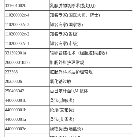
331601002b
乳腺肿物切除术(旋切刀)
110200002c-4
知名专家(国医大师、院士)
110200002c-3
知名专家(国家级)
110200002c-2
知名专家(省级)
110200002c-1
知名专家(市级)
331302001a
输卵管结扎术（经腹腔镜加收）
260000018377
肛肠外科护理常规
233368
肛肠外科术后护理常规
20230806
氯化钠过敏
250403042
百日咳杆菌lgM 抗体
440000001b
灸法(热敏灸)
440000001b
灸法(艾箱灸)
440000001a
灸法(艾条灸)
440000002e
隔物灸法(隔盐灸)