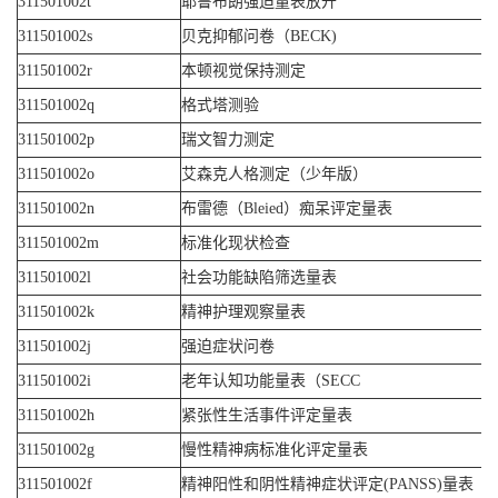
311501002t
耶鲁布朗强迫量表放开
311501002s
贝克抑郁问卷（BECK)
311501002r
本顿视觉保持测定
311501002q
格式塔测验
311501002p
瑞文智力测定
311501002o
艾森克人格测定（少年版）
311501002n
布雷德（Bleied）痴呆评定量表
311501002m
标准化现状检查
311501002l
社会功能缺陷筛选量表
311501002k
精神护理观察量表
311501002j
强迫症状问卷
311501002i
老年认知功能量表（SECC
311501002h
紧张性生活事件评定量表
311501002g
慢性精神病标准化评定量表
311501002f
精神阳性和阴性精神症状评定(PANSS)量表