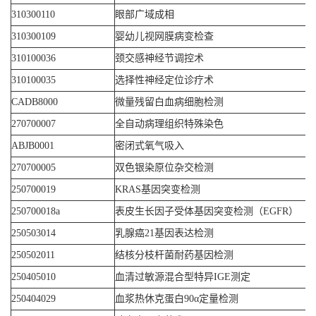
310300110
眼部广域成相
310300109
婴幼儿视网膜病变检查
310100036
颈交感神经节调控术
310100035
选择性神经定位诊疗术
CADB8000
微量残留白血病细胞检测
270700007
全自动病理组织特殊染色
ABJB0001
密闭式氧气吸入
270700005
双色银染原位杂交检测
250700019
KRAS基因突变检测
250700018a
表皮生长因子受体基因突变检测（EGFR）
250503014
乳腺癌21基因表达检测
250502011
结核分枝杆菌耐药基因检测
250405010
血清过敏源混合型特异IGE测定
250404029
血浆热休克蛋白90α定量检测