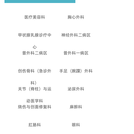
医疗美容科
胸心外科
甲状腺乳腺诊疗中
神经外科二病区
心
普外科二病区
普外科一病区
创伤骨科（急诊外
手足（腕踝）外科
科）
关节（脊柱）与运
泌尿外科
动医学科
烧伤与创面修复科
麻醉科
肛肠科
眼科