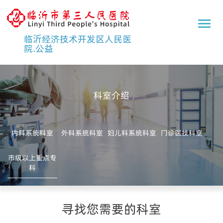
临
沂
临沂经济技术开发区人民医
市
院.公益
第
三
人
民
医
科室介绍
院
内科系统科室
外科系统科室
妇儿科系统科室
门诊医技科室
市级以上重点专
科
寻找您需要的科室