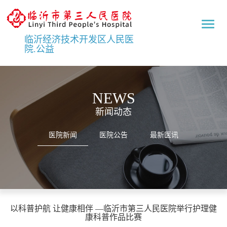
临
沂
临沂经济技术开发区人民医
市
院.公益
第
三
人
民
NEWS
医
院
新闻动态
医院新闻
医院公告
最新医讯
以科普护航 让健康相伴 —临沂市第三人民医院举行护理健
康科普作品比赛